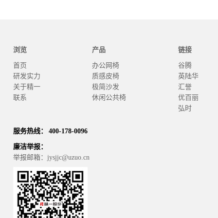
浏览
产品
链接
首页
办公网椅
谷腾
研发实力
质感皮椅
英陆华
关于精一
极简沙发
汇誉
联系
休闲公共椅
优百丽
弘时
服务热线： 400-178-0096
廉洁举报：
举报邮箱：jysjjc@uzuo.cn