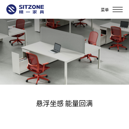
菜单
悬浮坐感 能量回满