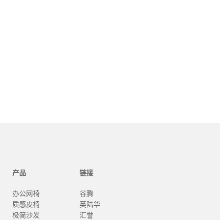
产品
链接
办公网椅
谷腾
质感皮椅
英陆华
极简沙发
汇誉