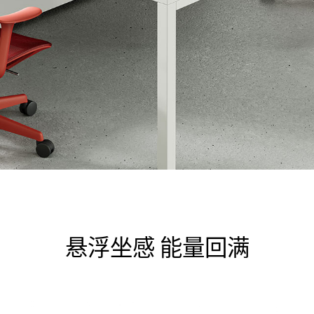
悬浮坐感 能量回满