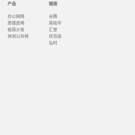
产品
链接
办公网椅
谷腾
质感皮椅
英陆华
极简沙发
汇誉
休闲公共椅
优百丽
弘时