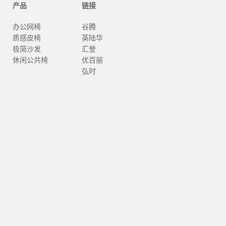
产品
链接
办公网椅
谷腾
质感皮椅
英陆华
极简沙发
汇誉
休闲公共椅
优百丽
弘时