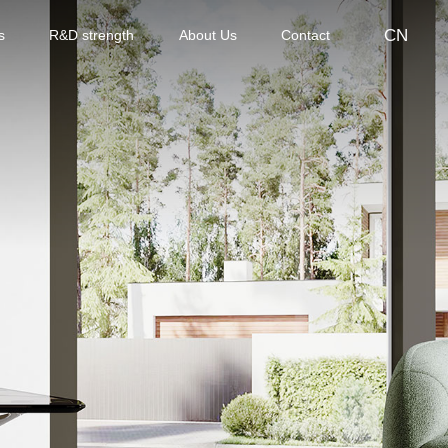
CN
s
R&D strength
About Us
Contact