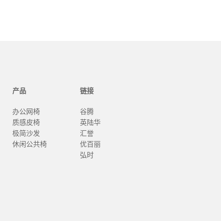
产品
链接
办公网椅
谷腾
质感皮椅
英陆华
极简沙发
汇誉
休闲公共椅
优百丽
弘时