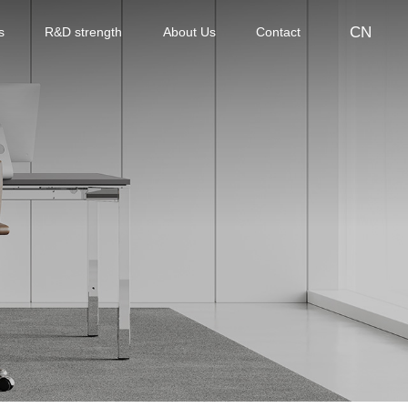
CN
s
R&D strength
About Us
Contact