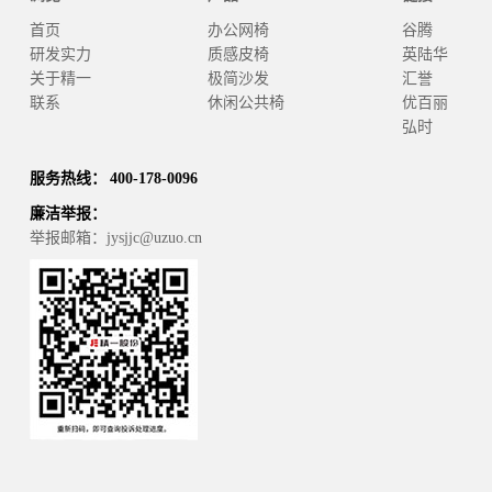
首页
办公网椅
谷腾
研发实力
质感皮椅
英陆华
关于精一
极简沙发
汇誉
联系
休闲公共椅
优百丽
弘时
服务热线： 400-178-0096
廉洁举报：
举报邮箱：jysjjc@uzuo.cn