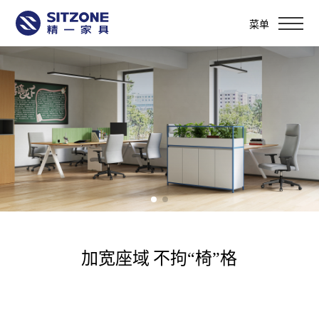
菜单
加宽座域 不拘“椅”格