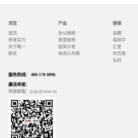
浏览
产品
链接
首页
办公网椅
谷腾
研发实力
质感皮椅
英陆华
关于精一
极简沙发
汇誉
联系
休闲公共椅
优百丽
弘时
服务热线： 400-178-0096
廉洁举报：
举报邮箱：jysjjc@uzuo.cn