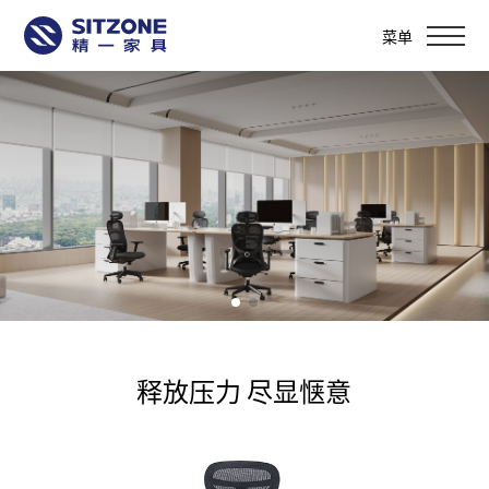
菜单
释放压力 尽显惬意